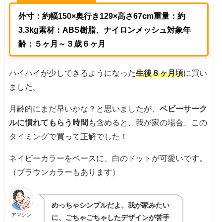
外寸：約幅150×奥行き129×高さ67cm
重量：約
3.3kg
素材：ABS樹脂、ナイロンメッシュ
対象年
齢：５ヶ月～３歳６ヶ月
ハイハイが少しできるようになった
生後８ヶ月頃
に買い
ました。
月齢的にまだ早いかな？と思いましたが、
ベビーサーク
ルに慣れてもらう時間
も含めると、我が家の場合、この
タイミングで買って正解でした！
ネイビーカラーをベースに、白のドットが可愛いです。
（ブラウンカラーもあります）
めっちゃシンプルだよ。我が家みたい
アマシン
に、ごちゃごちゃしたデザインが苦手