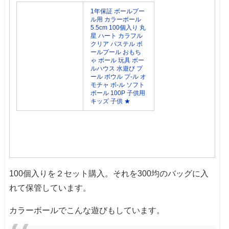
1年保証 ボールプー
ル用 カラーボール
5.5cm 100個入り 丸
星 ハート カラフル
クリア パステル ボ
ールプール おもち
ゃ ボール 玩具 ボー
ルハウス 水遊び プ
ール ボウル プ-ル オ
モチャ ボ-ル ソフト
ボール 100P 子供用
キッズ 子供 ★
100個入りを２セット購入。それを300均のバッグに入
れて保管しています。
カラーボールでこんな遊びもしています。