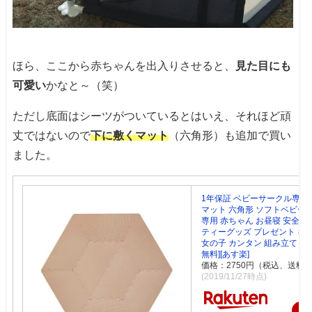
ほら、ここから赤ちゃんを出入りさせると、
見た目にも
可愛い
かなと～（笑）
ただし底面はシーツがついているとはいえ、それほど頑
丈ではないので
下に敷くマット
（六角形）も追加で買い
ました。
1年保証 ベビーサークル専用
マット 六角形 ソフトベビーサ
専用 赤ちゃん お昼寝 安全 
ティーグッズ プレゼント ギ
女の子 カンタン 組み立て 洗え
無料][あす楽]
価格：2750円（税込、送料無
(2019/11/27時点)
楽