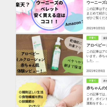
ウーニーズ
この記事は子
まとめて紹介
ぜひご覧くださ
2021年3月5日
保
子育て
アロベビー
この記事はア
います。赤ち
した。...
2021年2月6日
赤
子育て
赤ちゃんの
この記事では
ます。ポイン
運動をする」、