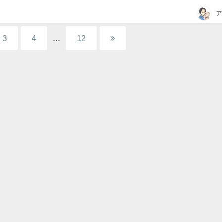
ア
3
4
…
12