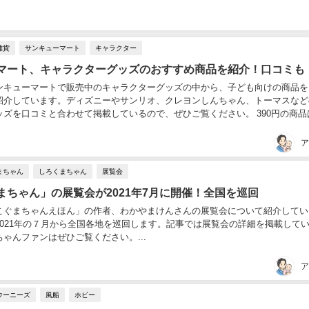
雑貨
サンキューマート
キャラクター
マート、キャラクターグッズのおすすめ商品を紹介！口コミも
ンキューマートで販売中のキャラクターグッズの中から、子ども向けの商品を
紹介しています。ディズニーやサンリオ、クレヨンしんちゃん、トーマスなど
を口コミと合わせて掲載しているので、ぜひご覧ください。 390円の商品ばか
キューマート。コスメ系グッズやポーチなど可...
ア
まちゃん
しろくまちゃん
展覧会
まちゃん」の展覧会が2021年7月に開催！全国を巡回
こぐまちゃんえほん」の作者、わかやまけんさんの展覧会について紹介してい
2021年の７月から全国各地を巡回します。記事では展覧会の詳細を掲載して
ゃんファンはぜひご覧ください。...
ア
ウーニーズ
風船
ホビー