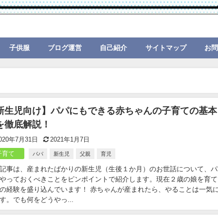
子供服
ブログ運営
自己紹介
サイトマップ
お
新生児向け】パパにもできる赤ちゃんの子育ての基本
を徹底解説！
020年7月31日
2021年1月7日
子育て
パパ
新生児
父親
育児
記事は、産まれたばかりの新生児（生後１か月）のお世話について、パ
やっておくべきことをピンポイントで紹介します。現在２歳の娘を育て
の経験を盛り込んでいます！ 赤ちゃんが産まれたら、やることは一気
す。でも何をどうやっ...