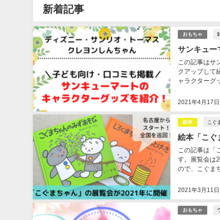
新着記事
おもちゃ
サンキュー
この記事はサ
クアップして
ャラクターグッズ
りを集めたサン
2021年4月17日
こぐ
絵本
絵本「こぐ
この記事は「
す。展覧会は
ので、こぐまち
2021年3月11日
おもちゃ