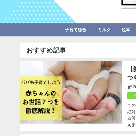
子育て総合
ミルク
絵本
おすすめ記事
【
つ
2
この
絶対
る僕
えま