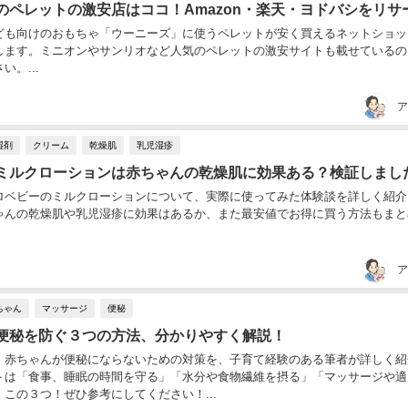
のペレットの激安店はココ！Amazon・楽天・ヨドバシをリサ
ども向けのおもちゃ「ウーニーズ」に使うペレットが安く買えるネットショッ
します。ミニオンやサンリオなど人気のペレットの激安サイトも載せているの
い。...
ア
湿剤
クリーム
乾燥肌
乳児湿疹
ミルクローションは赤ちゃんの乾燥肌に効果ある？検証しまし
ロベビーのミルクローションについて、実際に使ってみた体験談を詳しく紹介
ゃんの乾燥肌や乳児湿疹に効果はあるか、また最安値でお得に買う方法もまと
ア
ちゃん
マッサージ
便秘
便秘を防ぐ３つの方法、分かりやすく解説！
、赤ちゃんが便秘にならないための対策を、子育て経験のある筆者が詳しく紹
トは「食事、睡眠の時間を守る」「水分や食物繊維を摂る」「マッサージや適
この３つ！ぜひ参考にしてください！...