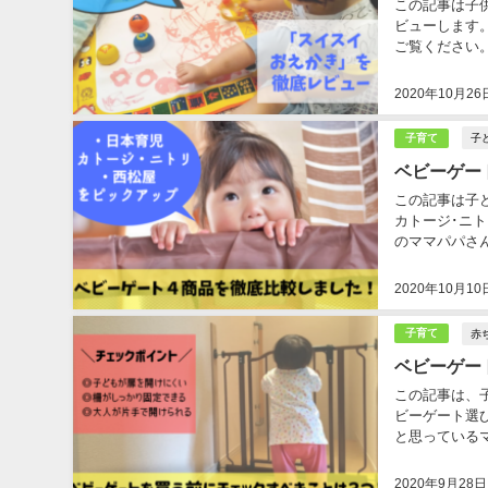
この記事は子
ビューします
ご覧ください。.
2020年10月26
子
子育て
ベビーゲー
この記事は子
カトージ･ニ
のママパパさん
2020年10月10
赤
子育て
ベビーゲー
この記事は、
ビーゲート選
と思っている
鼓判を押すベビ
2020年9月28日