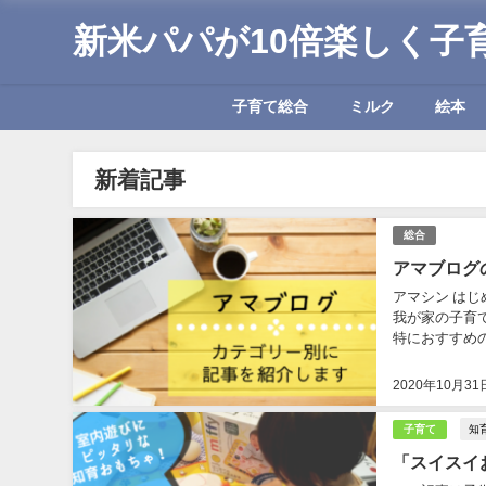
新米パパが10倍楽しく子
子育て総合
ミルク
絵本
新着記事
総合
アマブログ
アマシン は
我が家の子育
特におすすめの記
している便利な
2020年10月31
知
子育て
「スイスイ