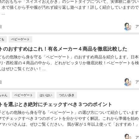
供のおもちゃ「スイスイおえかき」のシートタイプについて、実体験に基づい
。水で描くから手や服が汚れず繰り返し遊べます！詳しく紹介していますので
..
ア
日
ども
ベビーゲート
トのおすすめはこれ！有名メーカー４商品を徹底比較した
どもの危険から身を守る「ベビーゲート」のおすすめ商品を紹介します。日本
トリ･西松屋の４商品の中から、どれがピッタリか徹底比較！ベビーゲートを
はぜひご覧ください！...
ア
日
ちゃん
ベビーゲート
はいはい
つたい歩き
トを選ぶとき絶対にチェックすべき３つのポイント
子どもの危険から身を守る「ベビーゲート」の選び方について紹介しています
びでチェックすべき３つのポイントを分かりやすく解説。これから準備を始め
ママパパさんは、ぜひご覧ください。 我が家が１年以上使って「おすすめ！
ーゲートはこちらの記事で詳しく紹介しています...
ア