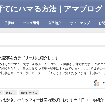
育てにハマる方法｜アマブログ
子供服
ブログ運営
自己紹介
サイトマップ
お
の記事をカテゴリー別に紹介します
じめましてアマシンです。40代サラリーマン、２歳娘を子育て中です！ このブ
て経験をもとに、育児に役立つ情報を記事にまとめています。 ここではその
事をカテゴリー別にピックアップ！どうぞご覧くださいませ。 記事の中で紹介
子育てグッズ、こちらから買えます。ま...
ア
日
育
オモチャ
おえかきグッズ
おえかき」のミッフィーは室内遊びにおすすめ！口コミも紹介