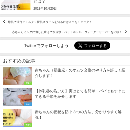
とは？
2019年10月20日
母乳？混合？ミルク？授乳スタイルを知るには３つをチェック！
赤ちゃんミルクに適した水は？水道水・ペットボトル・ウォーターサーバーを比較！
Twitterでフォローしよう
おすすめの記事
赤ちゃん（新生児）のオムツ交換のやり方を詳しく紹
介します！
子育て
【搾乳器の洗い方】実はとても簡単！パパでもすぐに
できる手順を紹介します
ミルク
赤ちゃんの便秘を防ぐ３つの方法、分かりやすく解
説！
子育て