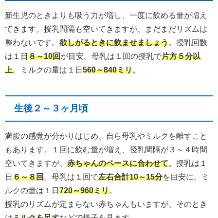
新生児のときよりも吸う力が増し、一度に飲める量が増え
てきます。授乳間隔も空いてきますが、まだまだリズムは
整わないです。
欲しがるときに飲ませましょう
。授乳回数
は１日
８～10回
が目安。母乳は１回の授乳で
片方５分以
上
。ミルクの量は１日
560～840ミリ
。
生後２～３ヶ月頃
満腹の感覚が分かりはじめ、自ら母乳やミルクを離すこと
もあります。１回に飲む量が増え、授乳間隔が３～４時間
空いてきますが、
赤ちゃんのペースに合わせて
。授乳は１
日
６～８回
。母乳は１回で
左右合計10～15分
を目安に。ミ
ルクの量は１日
720～960ミリ
。
授乳のリズムが定まらない赤ちゃんもいますが、そのとき
は
ミルクを足す
などで様子を見ます。