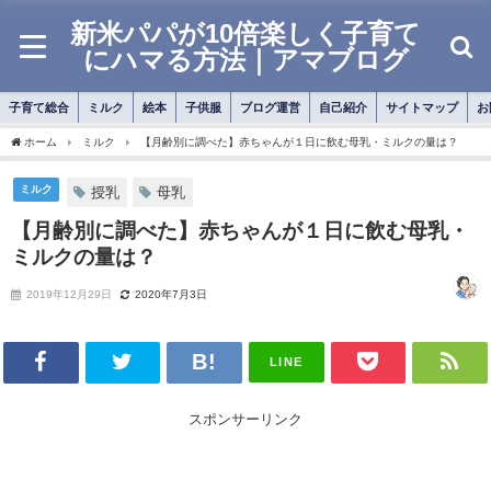
新米パパが10倍楽しく子育て
にハマる方法｜アマブログ
子育て総合
ミルク
絵本
子供服
ブログ運営
自己紹介
サイトマップ
お
ホーム
ミルク
【月齢別に調べた】赤ちゃんが１日に飲む母乳・ミルクの量は？
ミルク
授乳
母乳
【月齢別に調べた】赤ちゃんが１日に飲む母乳・
ミルクの量は？
2019年12月29日
2020年7月3日
LINE
スポンサーリンク