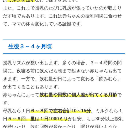
また、これまで授乳のたびに乳房が張っていたのが収まり
だす頃でもあります。これは赤ちゃんの授乳間隔に合わせ
て、ママの体も変化している証拠です。
生後３～４ヶ月頃
授乳リズムが整い出します。多くの場合、３～４時間の間
隔に。夜寝る前に飲んだら朝まで起きない赤ちゃんも出て
きます。一方で、飲む量が日によって変わる「飲みむら」
が出てくることもあります。
赤ちゃんによって
飲む量や回数に個人差が出てくる月齢
で
す。
母乳なら１日
６～８回で左右合計10～15分
。ミルクなら１
日
５～６回、量は１日1000ミリ
が目安。もし30分以上授乳
が続いたり、飲む回数が多かったり、眠りが浅いような