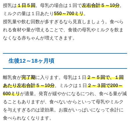
授乳は
１日５回
。母乳の場合は１回で
左右合計５～10分
。
ミルクの量は１日あたり
550～700ミリ
。
授乳量や飲む回数が多すぎるなら見直しましょう。食べら
れる食材や量が増えることで、食後の母乳やミルクを飲ま
なくなる赤ちゃんが増えてきます。
生後12～18ヶ月頃
離乳食が
完了期
に入ります。母乳は１日
２～５回で、１回
あたり左右合計５～10分
。ミルクは１日
２～３回で200～
600ミリ
が適量。発育が緩やかになるにつれ、食べる量が減
ることもありますが、食べないからといって母乳やミルク
を与えすぎるのは逆効果。お腹がいっぱいになって余計に
食べられなくなります。