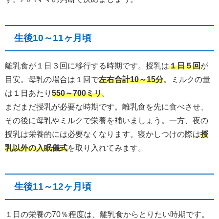
生後10～11ヶ月頃
離乳食が１日３回に移行する時期です。授乳は
１日５回
が
目安。母乳の場合は１回で
左右合計10～15分
。ミルクの量
は１日あたり
550～700ミリ
。
まだまだ授乳が必要な時期です。離乳食を先に食べさせ、
その後に母乳やミルクで栄養を補いましょう。一方、夜の
授乳は栄養的には必要なくなります。寝かしつけの際は
授
乳以外の入眠儀式
を取り入れてみます。
生後11～12ヶ月頃
１日の栄養の70％程度は、離乳食からとりたい時期です。