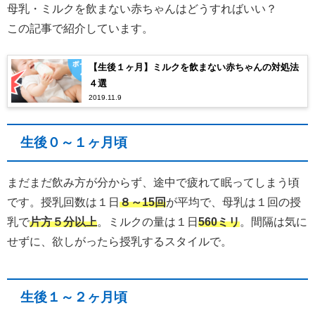
母乳・ミルクを飲まない赤ちゃんはどうすればいい？
この記事で紹介しています。
【生後１ヶ月】ミルクを飲まない赤ちゃんの対処法
４選
2019.11.9
生後０～１ヶ月頃
まだまだ飲み方が分からず、途中で疲れて眠ってしまう頃
です。授乳回数は１日
８～15回
が平均で、母乳は１回の授
乳で
片方５分以上
。ミルクの量は１日
560ミリ
。間隔は気に
せずに、欲しがったら授乳するスタイルで。
生後１～２ヶ月頃