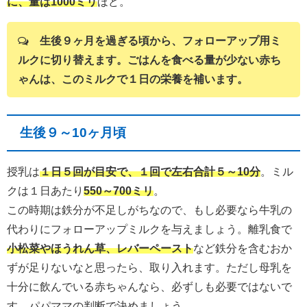
に、量は1000ミリ
ほど。
生後９ヶ月を過ぎる頃から、フォローアップ用ミ
ルクに切り替えます。ごはんを食べる量が少ない赤ち
ゃんは、このミルクで１日の栄養を補います。
生後９～10ヶ月頃
授乳は
１日５回が目安で、１回で左右合計５～10分
。ミル
クは１日あたり
550～700ミリ
。
この時期は鉄分が不足しがちなので、もし必要なら牛乳の
代わりにフォローアップミルクを与えましょう。離乳食で
小松菜やほうれん草、レバーペースト
など鉄分を含むおか
ずが足りないなと思ったら、取り入れます。ただし母乳を
十分に飲んでいる赤ちゃんなら、必ずしも必要ではないで
す。パパママの判断で決めましょう。