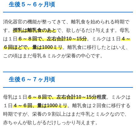
生後５～６ヶ月頃
消化器官の機能が整ってきて、離乳食を始められる時期で
す。
授乳は離乳食のあと
で、欲しがるだけ与えます。母乳
は１日
６～８回で、左右合計10～15分
。ミルクは１日
４～
６回ほどで、量は1000ミリ
。離乳食に移行したとはいえ、
この頃はまだ母乳＆ミルクが栄養の中心です。
生後６～７ヶ月頃
母乳は１日
６～８回で、左右合計10～15分
程度
。ミルクは
１日
４～６回、量は1000ミリ
。離乳食は２回食に移行する
時期ですが、栄養の９割以上はまだ牛乳とミルクなので、
赤ちゃんが欲しがるだけしっかり与えます。