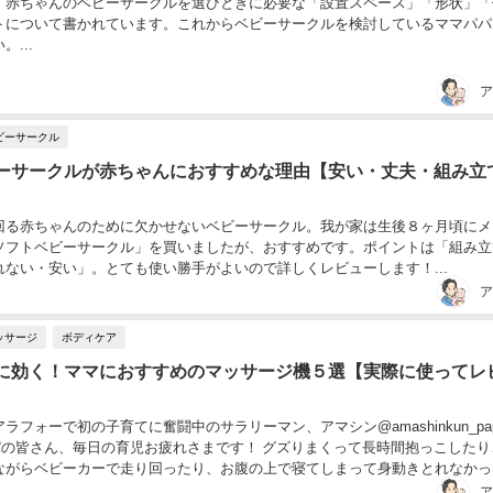
、赤ちゃんのベビーサークルを選びときに必要な「設置スペース」「形状」「
トについて書かれています。これからベビーサークルを検討しているママパパ
...
ア
ビーサークル
ーサークルが赤ちゃんにおすすめな理由【安い・丈夫・組み立
回る赤ちゃんのために欠かせないベビーサークル。我が家は生後８ヶ月頃にメ
ソフトベビーサークル」を買いましたが、おすすめです。ポイントは「組み立
れない・安い」。とても使い勝手がよいので詳しくレビューします！...
ア
ッサージ
ボディケア
に効く！ママにおすすめのマッサージ機５選【実際に使ってレ
ラフォーで初の子育てに奮闘中のサラリーマン、アマシン@amashinkun_pa
パの皆さん、毎日の育児お疲れさまです！ グズりまくって長時間抱っこしたり
ながらベビーカーで走り回ったり、お腹の上で寝てしまって身動きとれなかっ
も起こされたり… 子育てって楽...
ア