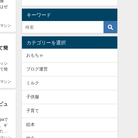
価
はぜ
キーワード
マシン
カテゴリーを選択
て簡
おもちゃ
ッシ
ブログ運営
て簡
マシン
ミルク
子供服
ビュ
子育て
paで
絵本
、ギ
た
マシン