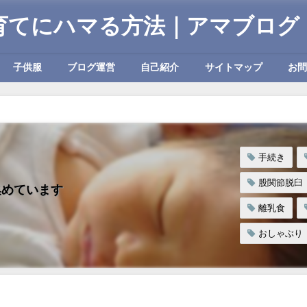
育てにハマる方法｜アマブログ
子供服
ブログ運営
自己紹介
サイトマップ
お
手続き
股関節脱臼
集めています
離乳食
おしゃぶり