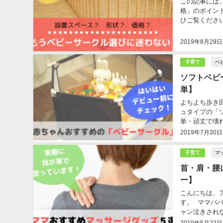
この記事には
格」のポイン
ひご覧ください。
2019年8月29日
ベ
子育て
ソフトベビ
単】
よちよち歩き
ュタイプの「
単・頑丈で壊
2019年7月30日
マ
子育て
首・肩・腰
ー】
こんにちは、ア
す。 ママパ
ャン泣きされ
り、夜中に何度
2019年5月22日