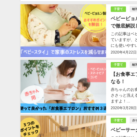
離
子育て
ベビービョ
で徹底解説
この記事はベ
ていますが、
にも使いやす
うれしいです。.
2020年4月22日
離
子育て
【お食事エ
なる！
赤ちゃんのお
ささっと洗え
ますよ！...
2020年3月28日
赤
子育て
ベビーサー