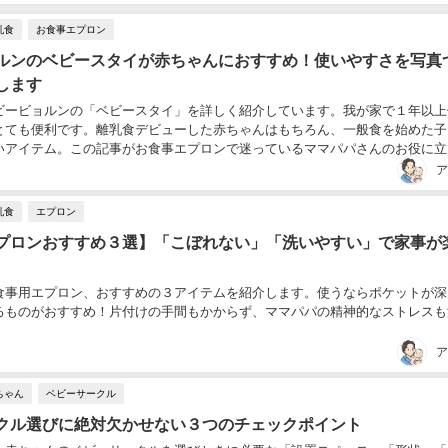
乳食
お食事エプロン
ルンのベビースタイが赤ちゃんにおすすめ！使いやすさを写真
します
ビービョルンの「ベビースタイ」を詳しく紹介しています。我が家で１年以上
とても便利です。離乳食デビューした赤ちゃんはもちろん、一般食を始めた子
いアイテム。この記事がお食事エプロンで迷っているママパパさんのお役に立
..
ア
乳食
エプロン
プロンおすすめ３選】「こぼれない」「洗いやすい」で家事が
食事用エプロン、おすすめの３アイテムを紹介します。使うならポケットが深
るものがおすすめ！片付けの手間もかからず、ママパパの精神的なストレスも
ア
ちゃん
ベビーサークル
クル選びに絶対欠かせない３つのチェックポイント