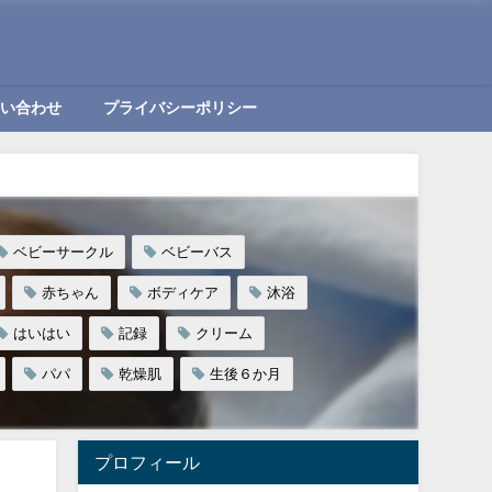
問い合わせ
プライバシーポリシー
ベビーサークル
ベビーバス
赤ちゃん
ボディケア
沐浴
はいはい
記録
クリーム
パパ
乾燥肌
生後６か月
プロフィール