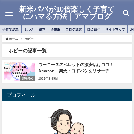
新米パパが10倍楽しく子育て
にハマる方法｜アマブログ
子育て総合
ミルク
絵本
子供服
ブログ運営
自己紹介
サイトマップ
お
ホーム
ホビー
ホビーの記事一覧
ウーニーズのペレットの激安店はココ！
Amazon・楽天・ヨドバシをリサーチ
おもちゃ
2021年3月5日
プロフィール