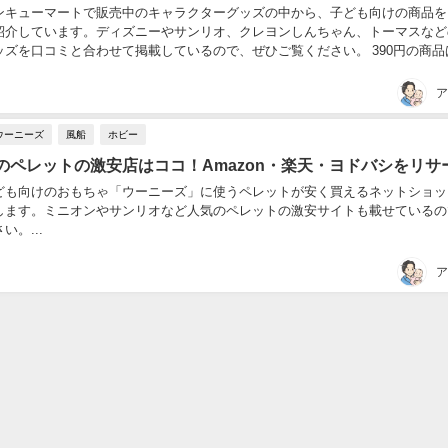
ンキューマートで販売中のキャラクターグッズの中から、子ども向けの商品を
紹介しています。ディズニーやサンリオ、クレヨンしんちゃん、トーマスなど
を口コミと合わせて掲載しているので、ぜひご覧ください。 390円の商品ばか
キューマート。コスメ系グッズやポーチなど可...
ア
ウーニーズ
風船
ホビー
のペレットの激安店はココ！Amazon・楽天・ヨドバシをリサ
ども向けのおもちゃ「ウーニーズ」に使うペレットが安く買えるネットショッ
します。ミニオンやサンリオなど人気のペレットの激安サイトも載せているの
い。...
ア